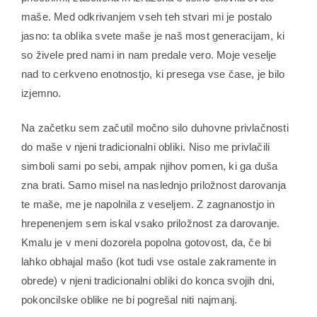
maše. Med odkrivanjem vseh teh stvari mi je postalo
jasno: ta oblika svete maše je naš most generacijam, ki
so živele pred nami in nam predale vero. Moje veselje
nad to cerkveno enotnostjo, ki presega vse čase, je bilo
izjemno.
Na začetku sem začutil močno silo duhovne privlačnosti
do maše v njeni tradicionalni obliki. Niso me privlačili
simboli sami po sebi, ampak njihov pomen, ki ga duša
zna brati. Samo misel na naslednjo priložnost darovanja
te maše, me je napolnila z veseljem. Z zagnanostjo in
hrepenenjem sem iskal vsako priložnost za darovanje.
Kmalu je v meni dozorela popolna gotovost, da, če bi
lahko obhajal mašo (kot tudi vse ostale zakramente in
obrede) v njeni tradicionalni obliki do konca svojih dni,
pokoncilske oblike ne bi pogrešal niti najmanj.