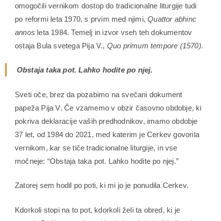
omogočili vernikom dostop do tradicionalne liturgije tudi
po reformi leta 1970, s prvim med njimi,
Quattor abhinc
annos
leta 1984. Temelj in izvor vseh teh dokumentov
ostaja Bula svetega Pija V.,
Quo primum tempore (1570).
Obstaja taka pot. Lahko hodite po njej.
Sveti oče, brez da pozabimo na svečani dokument
papeža Pija V. Če vzamemo v obzir časovno obdobje, ki
pokriva deklaracije vaših predhodnikov, imamo obdobje
37 let, od 1984 do 2021, med katerim je Cerkev govorila
vernikom, kar se tiče tradicionalne liturgije, in vse
močneje: “Obstaja taka pot. Lahko hodite po njej.”
Zatorej sem hodil po poti, ki mi jo je ponudila Cerkev.
Kdorkoli stopi na to pot, kdorkoli želi ta obred, ki je