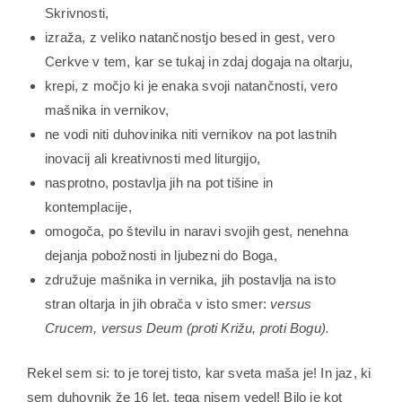
Skrivnosti,
izraža, z veliko natančnostjo besed in gest, vero
Cerkve v tem, kar se tukaj in zdaj dogaja na oltarju,
krepi, z močjo ki je enaka svoji natančnosti, vero
mašnika in vernikov,
ne vodi niti duhovinika niti vernikov na pot lastnih
inovacij ali kreativnosti med liturgijo,
nasprotno, postavlja jih na pot tišine in
kontemplacije,
omogoča, po številu in naravi svojih gest, nenehna
dejanja pobožnosti in ljubezni do Boga,
združuje mašnika in vernika, jih postavlja na isto
stran oltarja in jih obrača v isto smer:
versus
Crucem, versus Deum (proti Križu, proti Bogu).
Rekel sem si: to je torej tisto, kar sveta maša je! In jaz, ki
sem duhovnik že 16 let, tega nisem vedel! Bilo je kot