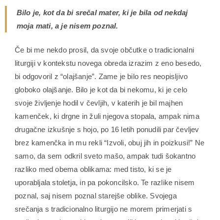
Bilo je, kot da bi srečal mater, ki je bila od nekdaj
moja mati, a je nisem poznal.
Če bi me nekdo prosil, da svoje občutke o tradicionalni
liturgiji v kontekstu novega obreda izrazim z eno besedo,
bi odgovoril z “olajšanje”. Zame je bilo res neopisljivo
globoko olajšanje. Bilo je kot da bi nekomu, ki je celo
svoje življenje hodil v čevljih, v katerih je bil majhen
kamenček, ki drgne in žuli njegova stopala, ampak nima
drugačne izkušnje s hojo, po 16 letih ponudili par čevljev
brez kamenčka in mu rekli “Izvoli, obuj jih in poizkusi!” Ne
samo, da sem odkril sveto mašo, ampak tudi šokantno
razliko med obema oblikama: med tisto, ki se je
uporabljala stoletja, in pa pokoncilsko. Te razlike nisem
poznal, saj nisem poznal starejše oblike. Svojega
srečanja s tradicionalno liturgijo ne morem primerjati s