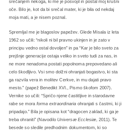
srečanjem nekoga, ki me je posvojil in postal moj krušni
oče. Bilo je, kot da bi srečal mater, ki je bila od nekdaj
moja mati, a je nisem poznal.
Spremljal me je blagoslov papežev. Glede Misala iz leta
1962 so učili: “nikoli ni bil pravno ukinjen in je zato v
principu vedno ostal dovoljen” in pa “Kar je bilo sveto za
prejšnje generacije ostaja veliko in sveto tudi za nas, in
ne more nenadoma postati popolnoma prepovedano ali
celo škodljivo. Vsi smo dolžni ohranjati bogastvo, ki sta
ga razvila vera in molitev Cerkve, in mu dajati pravo
mesto.” (papež Benedikt XVI., Pismo škofom 2007).
Vernike so učili: “Spričo njene častitljive in starodavne
rabe se mora
forma extraordinaria
ohranjati s častmi, ki ji
pripadajo.” Bila je opisana kot “dragocen zaklad, ki ga je
treba ohraniti” (Navodilo
Universæ Ecclesiæ,
2011). Te
besede so sledile predhodnim dokumentom, ki so