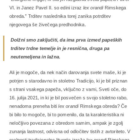
VI. in Janez Pavel II. so edini izraz
lex orandi
Rimskega
obreda.” Trditev naslednika torej zanika potrditev
njegovega še živečega predhodnika.
Dolžni smo zaključiti, da ima prva izmed papeških
trditev trdne temelje in je resnična, druga pa
neutemeljena in lažna.
Ali je mogoče, da nek način darovanja svete maše, ki je
potrjen s starodavno in stoletno Tradicijo, ki je bil priznan
s strani vsakega papeža, vključno z vami, Sveti oče, do
16. julija 2021, in ki je bil posvečen s svojo stoletno rabo,
nenadoma preneha biti
lex orandi
Rimskega obreda? Če
bi bilo to mogoče, bi to pomenilo, da ta karakteristika ni
neločljivo povezana z obredom samim, ampak je zgolj
zunanja lastnost, odvisna od odločitev tistih z avtoriteto. V
realnosti tradicionalna liturgija izraža
lex orandi
Rimskega