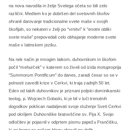
na nova navodila in želje Svetega očeta so bili zelo
različni. Medtem ko je dobršen del svetovnih škofov
ohranil darovanje tradicionalne svete maše v svojih
škofijah, so nekateri v želji po “vrnitvi” k “enotni obliki
svete maše” prepovedali celo obhajanje moderne svete
maše v latinskem jeziku.
Na nek način je mnogim laikom, duhovnikom in škofom
počil “mehurček” v katerem so živeli od izida motuproprija
“Summorum Pontificum” do danes, zaradi česar so se v
polnosti zavedli krize v Cerkvi, ki traja zadnjih 50 let.
Eden od takih duhovnikov je priznani poljski dominikanski
teolog, p. Wojciech Gołaski, ki je bil v luči trenutnih
dogodkov poklican nadaljevati svoje služenje Sveti Cerkvi
pod okriljem Duhovniške bratovščine sv. Pija X. Svojo
odločitev je pojasnil v odprtem pismu papežu Frančišku,
ki ga bomo na našem blogu objavili po delih.