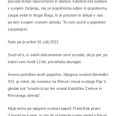
posoda Božje navzočnosti in daritve, kdorkoli želi sadove
v svojem življenju, naj se popolnoma odpre in popolnoma
zaupa sebe in druge Bogu, ki je prisoten in deluje v nas
po tem svojem svetem obredu. To sem počel s popolnim
zaupanjem.
Nato pa je prišel 16. julij 2021.
Sveti oče, iz vaših dokumentov sem izvedel, da je pot, po
kateri sem hodil 12 let, prenehala obstajati.
Imamo potrditev dveh papežev. Njegova svetost Benedikt
XVI. je rekel, da moramo na Rimski misal svetega Pija V.
gledati kot “izredni izraz
lex orandi
Katoliške Cerkve in
Rimskega obreda”.
Kljub temu pa njegova svetost papež Frančišek pravi:
“Liturgične knjige, ki sta jih razglasila sveta papeža Pavel