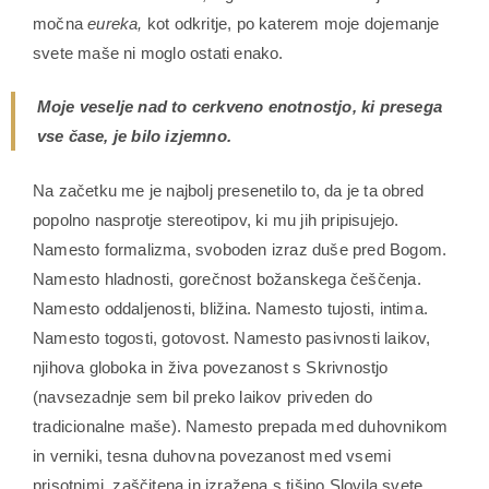
močna
eureka,
kot odkritje, po katerem moje dojemanje
svete maše ni moglo ostati enako.
Moje veselje nad to cerkveno enotnostjo, ki presega
vse čase, je bilo izjemno.
Na začetku me je najbolj presenetilo to, da je ta obred
popolno nasprotje stereotipov, ki mu jih pripisujejo.
Namesto formalizma, svoboden izraz duše pred Bogom.
Namesto hladnosti, gorečnost božanskega češčenja.
Namesto oddaljenosti, bližina. Namesto tujosti, intima.
Namesto togosti, gotovost. Namesto pasivnosti laikov,
njihova globoka in živa povezanost s Skrivnostjo
(navsezadnje sem bil preko laikov priveden do
tradicionalne maše). Namesto prepada med duhovnikom
in verniki, tesna duhovna povezanost med vsemi
prisotnimi, zaščitena in izražena s tišino Slovila svete