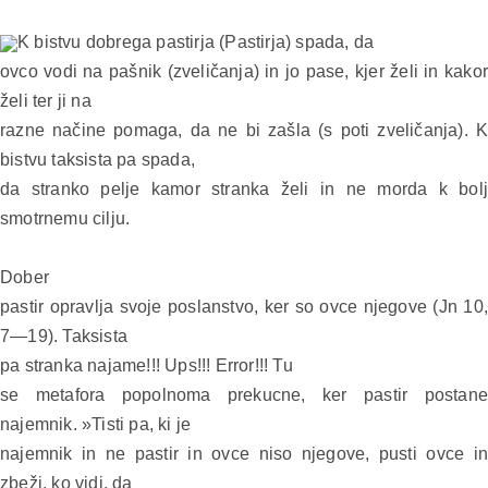
K bistvu dobrega pastirja (Pastirja) spada, da
ovco vodi na pašnik (zveličanja) in jo pase, kjer želi in kakor
želi ter ji na
razne načine pomaga, da ne bi zašla (s poti zveličanja). K
bistvu taksista pa spada,
da stranko pelje kamor stranka želi in ne morda k bolj
smotrnemu cilju.
Dober
pastir opravlja svoje poslanstvo, ker so ovce njegove (Jn 10,
7—19). Taksista
pa stranka najame!!!
Ups!!! Error!!! Tu
se metafora popolnoma prekucne, ker pastir postane
najemnik. »Tisti pa, ki je
najemnik in ne pastir in ovce niso njegove, pusti ovce in
zbeži, ko vidi, da