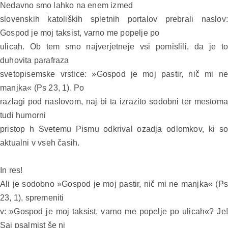
Nedavno smo lahko na enem izmed
slovenskih katoliških spletnih portalov prebrali naslov:
Gospod je moj taksist, varno me popelje po
ulicah. Ob tem smo najverjetneje vsi pomislili, da je to
duhovita parafraza
svetopisemske vrstice: »Gospod je moj pastir, nič mi ne
manjka« (Ps 23, 1). Po
razlagi pod naslovom, naj bi ta izrazito sodobni ter mestoma
tudi humorni
pristop h Svetemu Pismu odkrival ozadja odlomkov, ki so
aktualni v vseh časih.
In res!
Ali je sodobno »Gospod je moj pastir, nič mi ne manjka« (Ps
23, 1), spremeniti
v: »Gospod je moj taksist, varno me popelje po ulicah«? Je!
Saj psalmist še ni