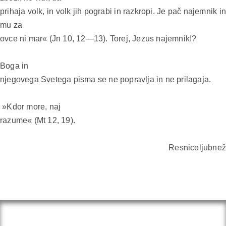
prihaja volk, in volk jih pograbi in razkropi. Je pač najemnik in
mu za
ovce ni mar« (Jn 10, 12—13). Torej, Jezus najemnik!?
Boga in
njegovega Svetega pisma se ne popravlja in ne prilagaja.
»Kdor more, naj
razume« (Mt 12, 19).
Resnicoljubnež