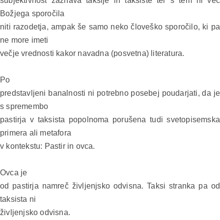
subjektivnost zaznava taksije in taksiste ter s tem ni več
Božjega sporočila
niti razodetja, ampak še samo neko človeško sporočilo, ki pa
ne more imeti
večje vrednosti kakor navadna (posvetna) literatura.
Po
predstavljeni banalnosti ni potrebno posebej poudarjati, da je
s spremembo
pastirja v taksista popolnoma porušena tudi svetopisemska
primera ali metafora
v kontekstu: Pastir in ovca.
Ovca je
od pastirja namreč življenjsko odvisna. Taksi stranka pa od
taksista ni
življenjsko odvisna.