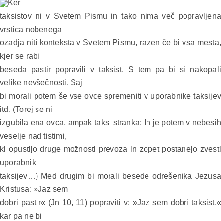
Ker
taksistov ni v Svetem Pismu in tako nima več popravljena
vrstica nobenega
ozadja niti konteksta v Svetem Pismu, razen če bi vsa mesta,
kjer se rabi
beseda pastir popravili v taksist. S tem pa bi si nakopali
velike nevšečnosti. Saj
bi morali potem še vse ovce spremeniti v uporabnike taksijev
itd. (Torej se ni
izgubila ena ovca, ampak taksi stranka; In je potem v nebesih
veselje nad tistimi,
ki opustijo druge možnosti prevoza in zopet postanejo zvesti
uporabniki
taksijev…) Med drugim bi morali besede odrešenika Jezusa
Kristusa: »Jaz sem
dobri pastir« (Jn 10, 11) popraviti v: »Jaz sem dobri taksist,«
kar pa ne bi