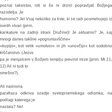
poznal taksistov, niti si še ni drznil popravljati Božjega
razodetja. Je
humorno? Je! Vsaj nekoliko za tiste, ki se radi posmehujejo iz
svetih stvari (prim.
karikature na zadnji strani Družine)! Je aktualno? Je, saj
mnogi danes takšne »pogruntavščine«
»kupijo«, kot velik »umotvor« in jih »unovčijo« kot sodobno
krščanstvo. (Jezus
pa je menjalcem v Božjem templju prevrnil mize (prim. Mt 21,
12) Ali ni tudi to
smešno?).
Ali naslovna
parafraza odkriva ozadje svetopisemskega odlomka, na
podlagi katerega je
nastala? Ne!