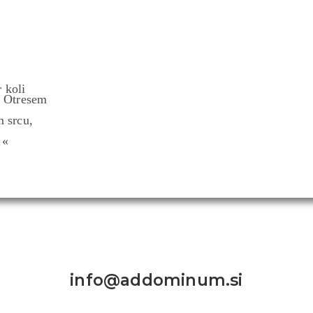
 koli
. Otresem
m srcu,
.«
Kontakt:
info@addominum.si