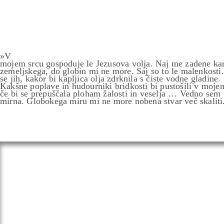
»V
mojem srcu gospoduje le Jezusova volja. Naj me zadene kar
zemeljskega, do globin mi ne more. Saj so to le malenkosti
se jih, kakor bi kapljica olja zdrknila s čiste vodne gladine.
Kakšne poplave in hudourniki bridkosti bi pustošili v moje
če bi se prepuščala ploham žalosti in veselja … Vedno sem
mirna. Globokega miru mi ne more nobena stvar več skaliti