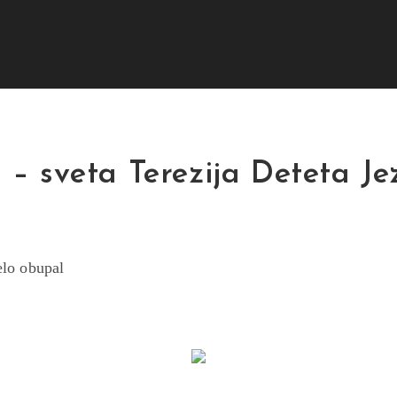
i – sveta Terezija Deteta J
elo obupal