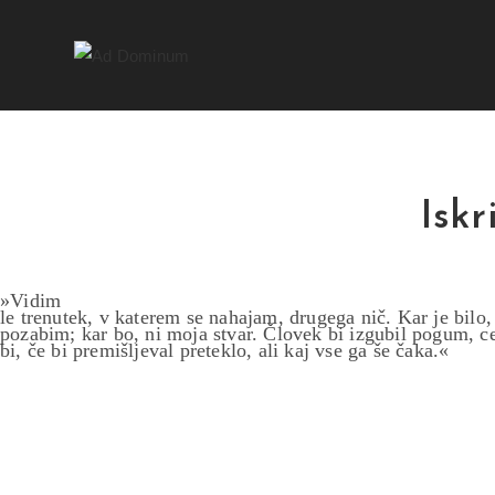
Iskr
»Vidim
le trenutek, v katerem se nahajam, drugega nič. Kar je bilo,
pozabim; kar bo, ni moja stvar. Človek bi izgubil pogum, c
bi, če bi premišljeval preteklo, ali kaj vse ga še čaka.«