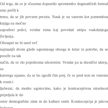
Od tega, da se je sčasoma dopustilo spremembo dogmatičnih formul
smo prešli k
temu, da se jih povsem prezira. Nauk je na varnem kot pomembna
knjiga na močno
zaprašeni polici, vendar nima kaj povedati utripu vsakdanjega
življenja.
Obstajati ne bi smel več
najmanjši dvom glede ogromnega obsega te krize in potrebe, da se
poseže na tak
način, da se zlo popolnoma izkorenini. Vendar pa ta drastični ukrep,
za
katerega upamo, da se bo zgodil čim prej, če se pred tem ne vrnemo
k resnici
ljubezni, da modro ugotovimo, kako je kontraceptivna miselnost
pripeljala le do
ostre demografske zime in do kulture smrti. Kontracepcija je jalova
ljubezen,