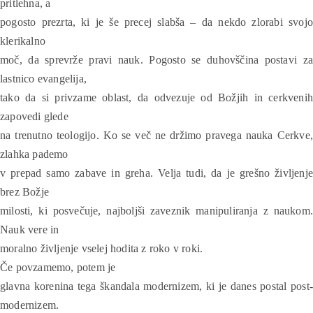
pritlehna, a
pogosto prezrta, ki je še precej slabša – da nekdo zlorabi svojo
klerikalno
moč, da sprevrže pravi nauk. Pogosto se duhovščina postavi za
lastnico evangelija,
tako da si privzame oblast, da odvezuje od Božjih in cerkvenih
zapovedi glede
na trenutno teologijo. Ko se več ne držimo pravega nauka Cerkve,
zlahka pademo
v prepad samo zabave in greha. Velja tudi, da je grešno življenje
brez Božje
milosti, ki posvečuje, najboljši zaveznik manipuliranja z naukom.
Nauk vere in
moralno življenje vselej hodita z roko v roki.
Če povzamemo, potem je
glavna korenina tega škandala modernizem, ki je danes postal post-
modernizem.