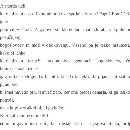
Je morda tudi
klerikalizem ena od korenin te krize spolnih zlorab? Papež Frančišek
je to
ponovil večkrat. Zagotovo se klerikalno moč zlorabi v spolnem
posužnjenju
bogoslovcev in mož v oblikovanju. Vseeno pa je težko razumeti,
kako bi lahko
klerikalizem razložil predatorstvo generacij bogoslovcev, če
homoseksualnost ne
igra nobene vloge. To bi bilo, kot da bi rekli, da pijanec ni stalno
pijan, ker
bi imel navado piti, temveč zato, ker ima precej denarja, ki ga lahko
potroši,
da si kupi ves alkohol, ki ga hoče.
Klerikalizem ne more biti
edini odgovor tudi zato, ker obstaja še ena njegova oblika, bolj