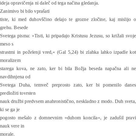
ideja opravičenja ni daleč od tega načina gledanja.
Zanimivo bi bilo vprašati
tiste, ki med duhovščino delajo te grozne zločine, kaj mislijo o
grehu. Besede
Svetega pisma: »Tisti, ki pripadajo Kristusu Jezusu, so križali svoje
meso s
strastmi in poželenji vred,« (Gal 5,24) bi zlahka lahko izpadle kot
moralizem
starega kova, ne zato, ker bi bila Božja beseda napačna ali ne
navdihnjena od
Svetega Duha, temveč preprosto zato, ker bi pomenilo danes
predložiti tovrsten
nauk družbi predvsem anahronistično, neskladno z modo. Duh sveta
ki se ga je
pogosto mešalo z domnevnim »duhom koncila«, je zadušil pravi
nauk vere in
morale.