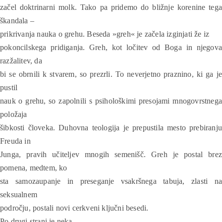
začel doktrinarni molk. Tako pa pridemo do bližnje korenine tega
škandala –
prikrivanja nauka o grehu. Beseda »greh« je začela izginjati že iz
pokoncilskega pridiganja. Greh, kot ločitev od Boga in njegova
razžalitev, da
bi se obrnili k stvarem, so prezrli. To neverjetno praznino, ki ga je
pustil
nauk o grehu, so zapolnili s psihološkimi presojami mnogovrstnega
položaja
šibkosti človeka. Duhovna teologija je prepustila mesto prebiranju
Freuda in
Junga, pravih učiteljev mnogih semenišč. Greh je postal brez
pomena, medtem, ko
sta samozaupanje in preseganje vsakršnega tabuja, zlasti na
seksualnem
področju, postali novi cerkveni ključni besedi.
Po drugi strani je neka