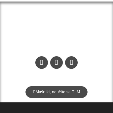
Kontakt:
info@addominum.si
Mašniki, naučite se TLM