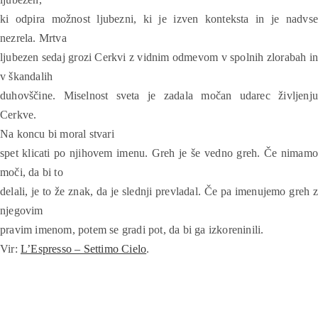
ki odpira možnost ljubezni, ki je izven konteksta in je nadvse
nezrela. Mrtva
ljubezen sedaj grozi Cerkvi z vidnim odmevom v spolnih zlorabah in
v škandalih
duhovščine. Miselnost sveta je zadala močan udarec življenju
Cerkve.
Na koncu bi moral stvari
spet klicati po njihovem imenu. Greh je še vedno greh. Če nimamo
moči, da bi to
delali, je to že znak, da je slednji prevladal. Če pa imenujemo greh z
njegovim
pravim imenom, potem se gradi pot, da bi ga izkoreninili.
Vir:
L’Espresso – Settimo Cielo
.