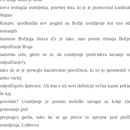
nova teologija usmiljenja, posebej tista, ki jo je promoviral kardinal
Walter
Kasper, spodbudila nov pogled na Božje usmiljenje kot eno od
notranjih
lastnosti Božjega bistva (če je tako, mar potem obstaja Božje
odpuščanje Boga
samemu sebi, glede na to, da usmiljenje predvideva kesanje in
odpuščanje?),
tako da se je preseglo kaznovalno pravičnost, ki so jo spremenili v
neko vselej
odpuščajočo ljubezen. Ali ima v tej novi definiciji večna kazen pekla
še kaj
povedati? Usmiljenje je postalo teološki surogat za kritje (in
pometanje pod
preprogo) greha, tako da se ga prezre in sprejme pod plašč
usmiljenja. Luthrova