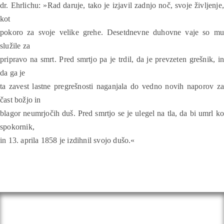
dr. Ehrlichu: »Rad daruje, tako je izjavil zadnjo noč, svoje življenje,
kot
pokoro za svoje velike grehe. Desetdnevne duhovne vaje so mu
služile za
pripravo na smrt. Pred smrtjo pa je trdil, da je prevzeten grešnik, in
da ga je
ta zavest lastne pregrešnosti naganjala do vedno novih naporov za
čast božjo in
blagor neumrjočih duš. Pred smrtjo se je ulegel na tla, da bi umrl ko
spokornik,
in 13. aprila 1858 je izdihnil svojo dušo.«