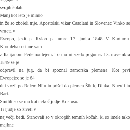
svojih šolah.
Manj kot leto je minilo
in že so zboleli trije. Apostolski vikar Casolani in Slovenec Vinko se
vrneta v
Evropo, jezit p. Ryloo pa umre 17. junija 1848 V Kartumu.
Knoblehar ostane sam
z Italijanom Pedemontejem. To mu ni vzelo poguma. 13. novembra
1849 se je
odpravil na jug, da bi spoznal zamorska plemena. Kot prvi
Evropejec se je 64
dni vozil po Belem Nilu in prišel do plemen Šiluk, Dinka, Nuerdi in
Bari.
Smilili so se mu kot nekoč judje Kristusu.
Ti ljudje so živeli v
največji bedi. Stanovali so v okroglih temnih kočah, ki so imele tako
majhne