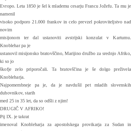
Evropo. Leta 1850 je šel k mlademu cesarju Francu Jožefu. Ta mu je
namenil
visoko podporo 21.000 frankov in celo prevzel pokroviteljstvo nad
novim
misijonom ter dal ustanoviti avstrijski konzulat v Kartumu.
Knoblehar pa je
ustanovil misijonsko bratovščino, Marijino družbo za srednjo Afriko,
ki so jo
škofje zelo priporočali. Ta bratovščina je še dolgo preživela
Knobleharja.
Najpomembneje pa je, da je navdušil pet mladih slovenskih
duhovnikov, starih
med 25 in 35 let, da so odšli z njim!
DRUGIČ V AFRIKO!
Pij IX. je takrat
imenoval Knobleharja za apostolskega provikarja za Sudan in