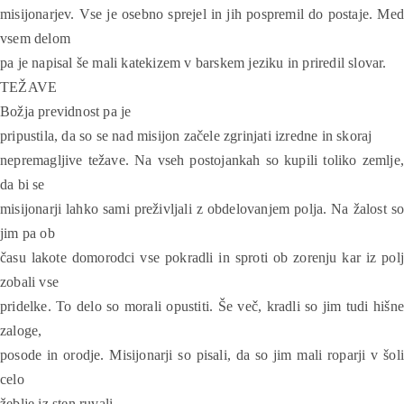
misijonarjev. Vse je osebno sprejel in jih pospremil do postaje. Med
vsem delom
pa je napisal še mali katekizem v barskem jeziku in priredil slovar.
TEŽAVE
Božja previdnost pa je
pripustila, da so se nad misijon začele zgrinjati izredne in skoraj
nepremagljive težave. Na vseh postojankah so kupili toliko zemlje,
da bi se
misijonarji lahko sami preživljali z obdelovanjem polja. Na žalost so
jim pa ob
času lakote domorodci vse pokradli in sproti ob zorenju kar iz polj
zobali vse
pridelke. To delo so morali opustiti. Še več, kradli so jim tudi hišne
zaloge,
posode in orodje. Misijonarji so pisali, da so jim mali roparji v šoli
celo
žeblje iz sten ruvali.