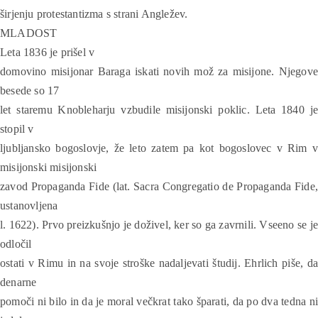
širjenju protestantizma s strani Angležev.
MLADOST
Leta 1836 je prišel v
domovino misijonar Baraga iskati novih mož za misijone. Njegove
besede so 17
let staremu Knobleharju vzbudile misijonski poklic. Leta 1840 je
stopil v
ljubljansko bogoslovje, že leto zatem pa kot bogoslovec v Rim v
misijonski misijonski
zavod Propaganda Fide (lat. Sacra Congregatio de Propaganda Fide,
ustanovljena
l. 1622). Prvo preizkušnjo je doživel, ker so ga zavrnili. Vseeno se je
odločil
ostati v Rimu in na svoje stroške nadaljevati študij. Ehrlich piše, da
denarne
pomoči ni bilo in da je moral večkrat tako šparati, da po dva tedna ni