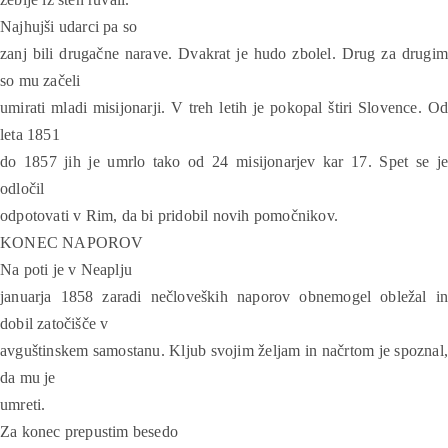
Najhujši udarci pa so
zanj bili drugačne narave. Dvakrat je hudo zbolel. Drug za drugim
so mu začeli
umirati mladi misijonarji. V treh letih je pokopal štiri Slovence. Od
leta 1851
do 1857 jih je umrlo tako od 24 misijonarjev kar 17. Spet se je
odločil
odpotovati v Rim, da bi pridobil novih pomočnikov.
KONEC NAPOROV
Na poti je v Neaplju
januarja 1858 zaradi nečloveških naporov obnemogel obležal in
dobil zatočišče v
avguštinskem samostanu. Kljub svojim željam in načrtom je spoznal,
da mu je
umreti.
Za konec prepustim besedo