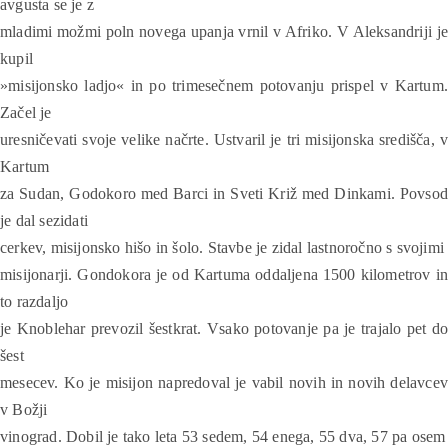
avgusta se je z
mladimi možmi poln novega upanja vrnil v Afriko. V Aleksandriji je
kupil
»misijonsko ladjo« in po trimesečnem potovanju prispel v Kartum.
Začel je
uresničevati svoje velike načrte. Ustvaril je tri misijonska središča, v
Kartum
za Sudan, Godokoro med Barci in Sveti Križ med Dinkami. Povsod
je dal sezidati
cerkev, misijonsko hišo in šolo. Stavbe je zidal lastnoročno s svojimi
misijonarji. Gondokora je od Kartuma oddaljena 1500 kilometrov in
to razdaljo
je Knoblehar prevozil šestkrat. Vsako potovanje pa je trajalo pet do
šest
mesecev. Ko je misijon napredoval je vabil novih in novih delavcev
v Božji
vinograd. Dobil je tako leta 53 sedem, 54 enega, 55 dva, 57 pa osem