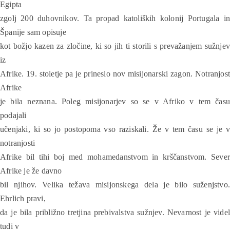
Egipta
zgolj 200 duhovnikov. Ta propad katoliških kolonij Portugala in
Španije sam opisuje
kot božjo kazen za zločine, ki so jih ti storili s prevažanjem sužnjev
iz
Afrike. 19. stoletje pa je prineslo nov misijonarski zagon. Notranjost
Afrike
je bila neznana. Poleg misijonarjev so se v Afriko v tem času
podajali
učenjaki, ki so jo postopoma vso raziskali. Že v tem času se je v
notranjosti
Afrike bil tihi boj med mohamedanstvom in krščanstvom. Sever
Afrike je že davno
bil njihov. Velika težava misijonskega dela je bilo suženjstvo.
Ehrlich pravi,
da je bila približno tretjina prebivalstva sužnjev. Nevarnost je videl
tudi v