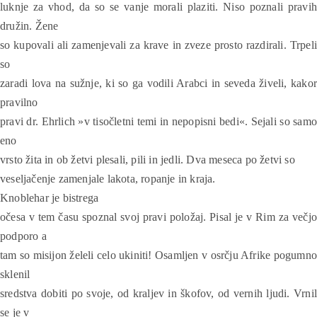
luknje za vhod, da so se vanje morali plaziti. Niso poznali pravih
družin. Žene
so kupovali ali zamenjevali za krave in zveze prosto razdirali. Trpeli
so
zaradi lova na sužnje, ki so ga vodili Arabci in seveda živeli, kakor
pravilno
pravi dr. Ehrlich »v tisočletni temi in nepopisni bedi«. Sejali so samo
eno
vrsto žita in ob žetvi plesali, pili in jedli. Dva meseca po žetvi so
veseljačenje zamenjale lakota, ropanje in kraja.
Knoblehar je bistrega
očesa v tem času spoznal svoj pravi položaj. Pisal je v Rim za večjo
podporo a
tam so misijon želeli celo ukiniti! Osamljen v osrčju Afrike pogumno
sklenil
sredstva dobiti po svoje, od kraljev in škofov, od vernih ljudi. Vrnil
se je v