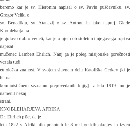
beremo kar je sv. Hieronim napisal o sv. Pavlu puščavniku, sv.
Gregor Veliki o
sv. Benediktu, sv. Atanazij o sv. Antonu in tako naprej. Glede
Knobleharja pa
je gotovo dobro vedeti, kar je o njem ob stoletnici njegovega rojstva
napisal
mučenec Lambert Ehrlich. Nanj ga je poleg misijonske gorečnosti
vezala tudi
etnološka znanost. V svojem slavnem delu Katoliška Cerkev (ki je
bil na
komunističnem seznamu prepovedanih knjig) iz leta 1919 mu je
namenil nekaj
strani.
KNOBLEHARJEVA AFRIKA
Dr. Ehrlich piše, da je
leta 1822 v Afriki bilo prisotnih le 8 misijonskih okrajev in izven