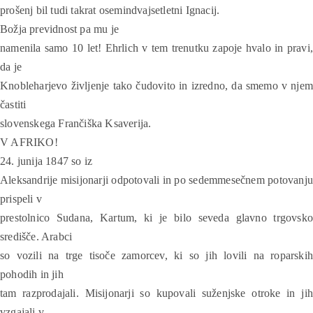
prošenj bil tudi takrat osemindvajsetletni Ignacij.
Božja previdnost pa mu je
namenila samo 10 let! Ehrlich v tem trenutku zapoje hvalo in pravi,
da je
Knobleharjevo življenje tako čudovito in izredno, da smemo v njem
častiti
slovenskega Frančiška Ksaverija.
V AFRIKO!
24. junija 1847 so iz
Aleksandrije misijonarji odpotovali in po sedemmesečnem potovanju
prispeli v
prestolnico Sudana, Kartum, ki je bilo seveda glavno trgovsko
središče. Arabci
so vozili na trge tisoče zamorcev, ki so jih lovili na roparskih
pohodih in jih
tam razprodajali. Misijonarji so kupovali suženjske otroke in jih
vzgajali v