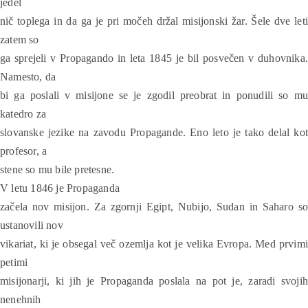
jedel
nič toplega in da ga je pri močeh držal misijonski žar. Šele dve leti
zatem so
ga sprejeli v Propagando in leta 1845 je bil posvečen v duhovnika.
Namesto, da
bi ga poslali v misijone se je zgodil preobrat in ponudili so mu
katedro za
slovanske jezike na zavodu Propagande. Eno leto je tako delal kot
profesor, a
stene so mu bile pretesne.
V letu 1846 je Propaganda
začela nov misijon. Za zgornji Egipt, Nubijo, Sudan in Saharo so
ustanovili nov
vikariat, ki je obsegal več ozemlja kot je velika Evropa. Med prvimi
petimi
misijonarji, ki jih je Propaganda poslala na pot je, zaradi svojih
nenehnih