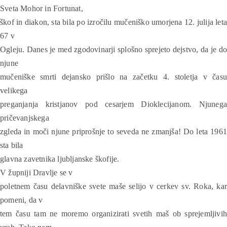
Sveta Mohor in Fortunat,
škof in diakon, sta bila po izročilu mučeniško umorjena 12. julija leta
67 v
Ogleju. Danes je med zgodovinarji splošno sprejeto dejstvo, da je do
njune
mučeniške smrti dejansko prišlo na začetku 4. stoletja v času
velikega
preganjanja kristjanov pod cesarjem Dioklecijanom. Njunega
pričevanjskega
zgleda in moči njune priprošnje to seveda ne zmanjša! Do leta 1961
sta bila
glavna zavetnika ljubljanske škofije.
V župniji Dravlje se v
poletnem času delavniške svete maše selijo v cerkev sv. Roka, kar
pomeni, da v
tem času tam ne moremo organizirati svetih maš ob sprejemljivih