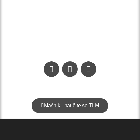
Kontakt:
info@addominum.si
Mašniki, naučite se TLM