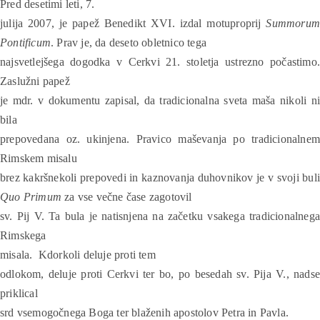
Pred desetimi leti, 7.
julija 2007, je papež Benedikt XVI. izdal motuproprij
Summorum
Pontificum
. Prav je, da deseto obletnico tega
najsvetlejšega dogodka v Cerkvi 21. stoletja ustrezno počastimo.
Zaslužni papež
je mdr. v dokumentu zapisal, da tradicionalna sveta maša nikoli ni
bila
prepovedana oz. ukinjena. Pravico maševanja po tradicionalnem
Rimskem misalu
brez kakršnekoli prepovedi in kaznovanja duhovnikov je v svoji buli
Quo Primum
za vse večne čase zagotovil
sv. Pij V. Ta bula je natisnjena na začetku vsakega tradicionalnega
Rimskega
misala.
Kdorkoli deluje proti tem
odlokom, deluje proti Cerkvi ter bo, po besedah sv. Pija V., nadse
priklical
srd vsemogočnega Boga ter blaženih apostolov Petra in Pavla.