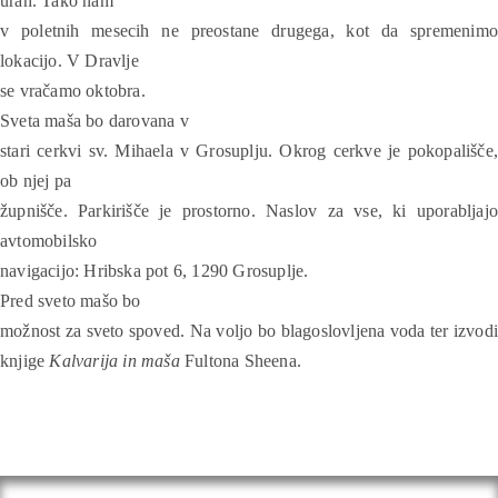
urah. Tako nam
v poletnih mesecih ne preostane drugega, kot da spremenimo
lokacijo. V Dravlje
se vračamo oktobra.
Sveta maša bo darovana v
stari cerkvi sv. Mihaela v Grosuplju. Okrog cerkve je pokopališče,
ob njej pa
župnišče. Parkirišče je prostorno. Naslov za vse, ki uporabljajo
avtomobilsko
navigacijo: Hribska pot 6, 1290 Grosuplje.
Pred sveto mašo bo
možnost za sveto spoved. Na voljo bo blagoslovljena voda ter izvodi
knjige
Kalvarija in maša
Fultona Sheena.