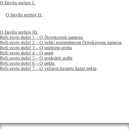
O številu grehov I.
O številu grehov II.
O številu grehov III.
Reši svojo dušo! 1 – O človekovem namenu
Reši svojo dušo! 2 – O veliki pomembnosti človekovega namena
Reši svojo dušo! 3 – O smrtnem grehu
Reši svojo dušo! 4 – O smrti
Reši svojo dušo! 5 – O poslednji sodbi
Reši svojo dušo! 6 – O peklu
Reši svojo dušo! 7 – O večnem trajanju kazni pekla