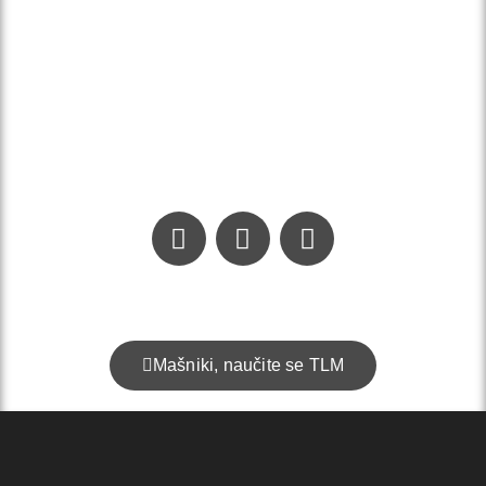
Kontakt:
info@addominum.si
Mašniki, naučite se TLM