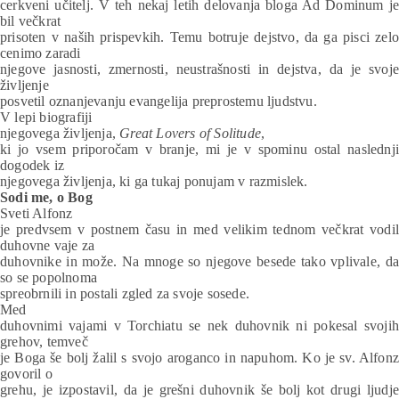
cerkveni učitelj. V teh nekaj letih delovanja bloga Ad Dominum je
bil večkrat
prisoten v naših prispevkih. Temu botruje dejstvo, da ga pisci zelo
cenimo zaradi
njegove jasnosti, zmernosti, neustrašnosti in dejstva, da je svoje
življenje
posvetil oznanjevanju evangelija preprostemu ljudstvu.
V lepi biografiji
njegovega življenja,
Great Lovers of Solitude
,
ki jo vsem priporočam v branje, mi je v spominu ostal naslednji
dogodek iz
njegovega življenja, ki ga tukaj ponujam v razmislek.
Sodi me, o Bog
Sveti Alfonz
je predvsem v postnem času in med velikim tednom večkrat vodil
duhovne vaje za
duhovnike in može. Na mnoge so njegove besede tako vplivale, da
so se popolnoma
spreobrnili in postali zgled za svoje sosede.
Med
duhovnimi vajami v Torchiatu se nek duhovnik ni pokesal svojih
grehov, temveč
je Boga še bolj žalil s svojo aroganco in napuhom. Ko je sv. Alfonz
govoril o
grehu, je izpostavil, da je grešni duhovnik še bolj kot drugi ljudje