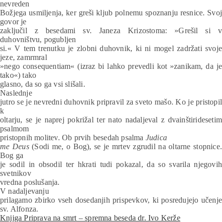
nevreden
Božjega usmiljenja, ker greši kljub polnemu spoznanju resnice. Svoj
govor je
zaključil z besedami sv. Janeza Krizostoma: »Grešil si v
duhovništvu, pogubljen
si.« V tem trenutku je zlobni duhovnik, ki ni mogel zadržati svoje
jeze, zamrmral
»nego consequentiam« (izraz bi lahko prevedli kot »zanikam, da je
tako«) tako
glasno, da so ga vsi slišali.
Naslednje
jutro se je nevredni duhovnik pripravil za sveto mašo. Ko je pristopil
k
oltarju, se je naprej pokrižal ter nato nadaljeval z dvainštiridesetim
psalmom
pristopnih molitev. Ob prvih besedah psalma
Judica
me Deus
(Sodi me, o Bog), se je mrtev zgrudil na oltarne stopnice.
Bog ga
je sodil in obsodil ter hkrati tudi pokazal, da so svarila njegovih
svetnikov
vredna poslušanja.
V nadaljevanju
prilagamo zbirko vseh dosedanjih prispevkov, ki posredujejo učenje
sv. Alfonza.
Knjiga Priprava na smrt – spremna beseda dr. Ivo Kerže