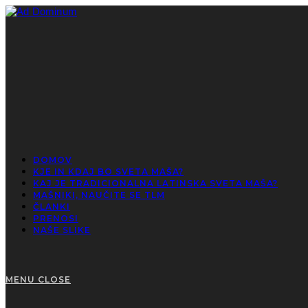
Skip
to
content
View
website
Menu
DOMOV
KJE IN KDAJ BO SVETA MAŠA?
KAJ JE TRADICIONALNA LATINSKA SVETA MAŠA?
MAŠNIKI, NAUČITE SE TLM
ČLANKI
PRENOSI
NAŠE SLIKE
MENU
CLOSE