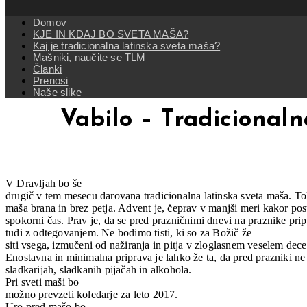
Domov
KJE IN KDAJ BO SVETA MAŠA?
Kaj je tradicionalna latinska sveta maša?
Mašniki, naučite se TLM
Članki
Prenosi
Naše slike
Vabilo – Tradicionaln
V Dravljah bo še
drugič v tem mesecu darovana tradicionalna latinska sveta maša. To
maša brana in brez petja. Advent je, čeprav v manjši meri kakor post
spokorni čas. Prav je, da se pred prazničnimi dnevi na praznike pri
tudi z odtegovanjem. Ne bodimo tisti, ki so za Božič že
siti vsega, izmučeni od nažiranja in pitja v zloglasnem veselem dec
Enostavna in minimalna priprava je lahko že ta, da pred prazniki n
sladkarijah, sladkanih pijačah in alkohola.
Pri sveti maši bo
možno prevzeti koledarje za leto 2017.
Uro pred mašo bo