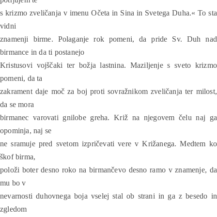
s krizmo zveličanja v imenu Očeta in Sina in Svetega Duha.« To sta
vidni
znamenji birme. Polaganje rok pomeni, da pride Sv. Duh nad
birmance in da ti postanejo
Kristusovi vojščaki ter božja lastnina. Maziljenje s sveto krizmo
pomeni, da ta
zakrament daje moč za boj proti sovražnikom zveličanja ter milost,
da se mora
birmanec varovati gnilobe greha. Križ na njegovem čelu naj ga
opominja, naj se
ne sramuje pred svetom izpričevati vere v Križanega. Medtem ko
škof birma,
položi boter desno roko na birmančevo desno ramo v znamenje, da
mu bo v
nevarnosti duhovnega boja vselej stal ob strani in ga z besedo in
zgledom