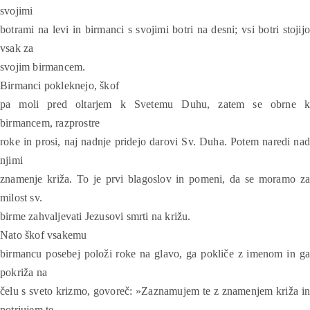
svojimi
botrami na levi in birmanci s svojimi botri na desni; vsi botri stojijo
vsak za
svojim birmancem.
Birmanci pokleknejo, škof
pa moli pred oltarjem k Svetemu Duhu, zatem se obrne k
birmancem, razprostre
roke in prosi, naj nadnje pridejo darovi Sv. Duha. Potem naredi nad
njimi
znamenje križa. To je prvi blagoslov in pomeni, da se moramo za
milost sv.
birme zahvaljevati Jezusovi smrti na križu.
Nato škof vsakemu
birmancu posebej položi roke na glavo, ga pokliče z imenom in ga
pokriža na
čelu s sveto krizmo, govoreč: »Zaznamujem te z znamenjem križa in
potrjujem te