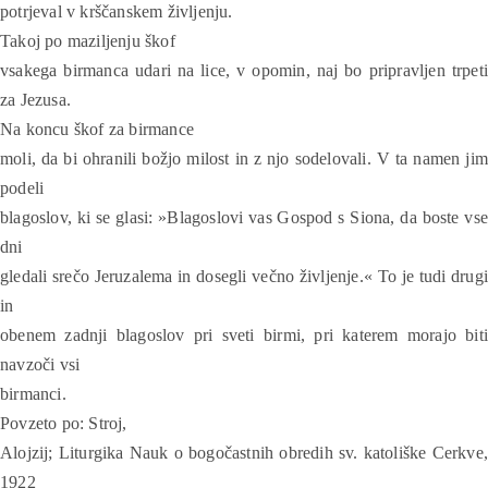
potrjeval v krščanskem življenju.
Takoj po maziljenju škof
vsakega birmanca udari na lice, v opomin, naj bo pripravljen trpeti
za Jezusa.
Na koncu škof za birmance
moli, da bi ohranili božjo milost in z njo sodelovali. V ta namen jim
podeli
blagoslov, ki se glasi: »Blagoslovi vas Gospod s Siona, da boste vse
dni
gledali srečo Jeruzalema in dosegli večno življenje.« To je tudi drugi
in
obenem zadnji blagoslov pri sveti birmi, pri katerem morajo biti
navzoči vsi
birmanci.
Povzeto po: Stroj,
Alojzij; Liturgika Nauk o bogočastnih obredih sv. katoliške Cerkve,
1922