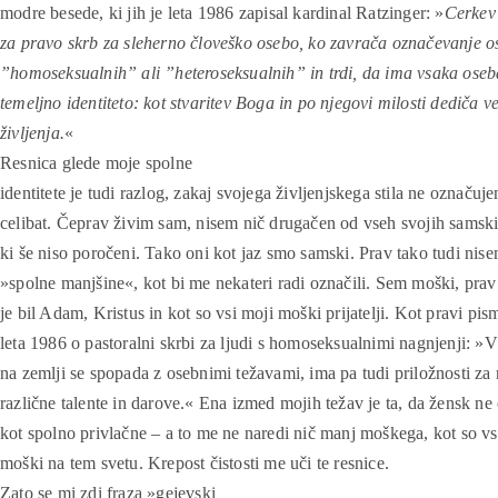
modre besede, ki jih je leta 1986 zapisal kardinal Ratzinger: »
Cerkev 
za pravo skrb za sleherno človeško osebo, ko zavrača označevanje o
”homoseksualnih” ali ”heteroseksualnih” in trdi, da ima vsaka oseb
temeljno identiteto: kot stvaritev Boga in po njegovi milosti dediča 
življenja.
«
Resnica glede moje spolne
identitete je tudi razlog, zakaj svojega življenjskega stila ne označuj
celibat. Čeprav živim sam, nisem nič drugačen od vseh svojih samskih
ki še niso poročeni. Tako oni kot jaz smo samski. Prav tako tudi nise
»spolne manjšine«, kot bi me nekateri radi označili. Sem moški, prav
je bil Adam, Kristus in kot so vsi moji moški prijatelji. Kot pravi pis
leta 1986 o pastoralni skrbi za ljudi s homoseksualnimi nagnjenji: »
na zemlji se spopada z osebnimi težavami, ima pa tudi priložnosti za r
različne talente in darove.« Ena izmed mojih težav je ta, da žensk ne
kot spolno privlačne – a to me ne naredi nič manj moškega, kot so vs
moški na tem svetu. Krepost čistosti me uči te resnice.
Zato se mi zdi fraza »gejevski