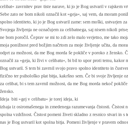
celibat« zavrnitev prav tiste narave, ki jo je Bog ustvaril v rajskem vr
Sebe zato ne bom nikoli označil kot »geja«, saj vem, da moram poniž
spolno identiteto, ki jo je Bog ustvaril zame: sem moški, ustvarjen za
Svojega življenja ne označujem za celibatnega, saj nisem nikoli prise
ne bom poročil. Čeprav se mi to zdi zelo malo verjetno, me tako moj
moja ponižnost pred božjim načrtom za moje življenje učita, da mora
odprt za možnost, da me Bog morda še pokliče v poroko z žensko. Č
označil za »geja, ki živi v celibatu«, bi bil to upor proti temu, kakor 
Bog ustvaril. S tem bi zavrnil svojo pravo spolno identiteto in čustve
fizično ter psihološko plat bitja, kakršno sem. Če bi svoje življenje o
za celibat, bi s tem zavrnil možnost, da me Bog morda nekoč pokliče
žensko.
Ideja
biti »gej v celibatu« je torej ideja, ki
izhaja iz osiromašenega in zmedenega razumevanja čistosti. Čistost ni
spolna vzdržnost. Čistost pomeni živeti skladno z resnico stvari in s 
nas je Bog ustvaril kot spolna bitja. Pomeni življenje v pravem odno