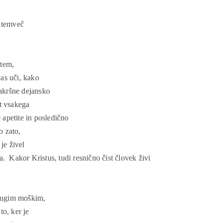
, temveč
 tem,
as uči, kako
kakršne dejansko
et vsakega
apetite in posledično
o zato,
je živel
a.
Kakor Kristus, tudi resnično čist človek živi
drugim moškim,
to, ker je