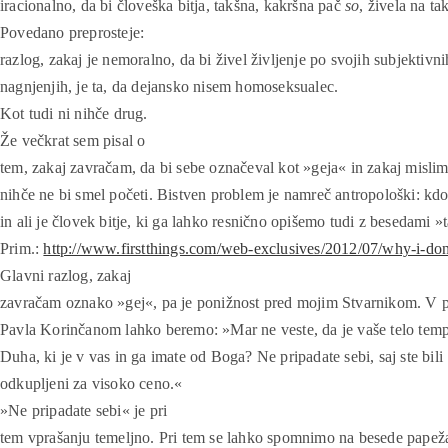
iracionalno, da bi človeška bitja, takšna, kakršna pač
so
, živela na ta
Povedano preprosteje:
razlog, zakaj je nemoralno, da bi živel življenje po svojih subjektivni
nagnjenjih, je ta, da dejansko nisem homoseksualec.
Kot tudi ni nihče drug.
Že večkrat sem pisal o
tem, zakaj zavračam, da bi sebe označeval kot »geja« in zakaj mislim
nihče ne bi smel početi. Bistven problem je namreč antropološki: kdo
in ali je človek bitje, ki ga lahko resnično opišemo tudi z besedami »t
Prim.:
http://www.firstthings.com/web-exclusives/2012/07/why-i-dont
Glavni razlog, zakaj
zavračam oznako »gej«, pa je ponižnost pred mojim Stvarnikom. V 
Pavla Korinčanom lahko beremo: »Mar ne veste, da je vaše telo temp
Duha, ki je v vas in ga imate od Boga? Ne pripadate sebi, saj ste bili
odkupljeni za visoko ceno.«
»Ne pripadate sebi« je pri
tem vprašanju temeljno. Pri tem se lahko spomnimo na besede papež