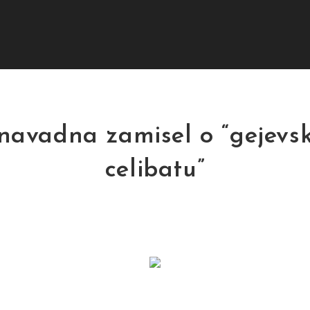
navadna zamisel o “gejevs
celibatu”