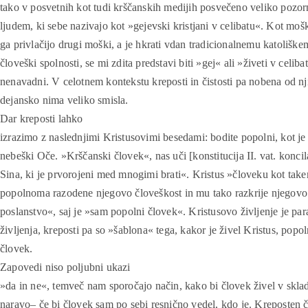
tako v posvetnih kot tudi krščanskih medijih posvečeno veliko pozor
ljudem, ki sebe nazivajo kot »gejevski kristjani v celibatu«. Kot moš
ga privlačijo drugi moški, a je hkrati vdan tradicionalnemu katolišk
človeški spolnosti, se mi zdita predstavi biti »gej« ali »živeti v celiba
nenavadni. V celotnem kontekstu kreposti in čistosti pa nobena od nj
dejansko nima veliko smisla.
Dar kreposti lahko
izrazimo z naslednjimi Kristusovimi besedami: bodite popolni, kot je
nebeški Oče. »Krščanski človek«, nas uči [konstitucija II. vat. konci
Sina, ki je prvorojeni med mnogimi brati«. Kristus »človeku kot tak
popolnoma razodene njegovo človeškost in mu tako razkrije njegovo 
poslanstvo«, saj je »sam popolni človek«. Kristusovo življenje je p
življenja, kreposti pa so »šablona« tega, kakor je živel Kristus, popol
človek.
Zapovedi niso poljubni ukazi
»da in ne«, temveč nam sporočajo način, kako bi človek živel v skla
naravo– če bi človek sam po sebi resnično vedel, kdo je. Kreposten 