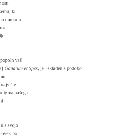
nosti
kemu, ki
emu nauku o
tu«
iju
 popoln vaš
la]
Gaudium et Spes
, je »skladen s podobo
emu
najvišje
aradigma našega
ni
du s svojo
človek bo