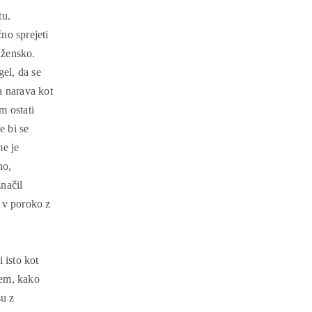
tu.
no sprejeti
 žensko.
gel, da se
a narava kot
m ostati
e bi se
me je
no,
značil
 v poroko z
 isto kot
tem, kako
su z