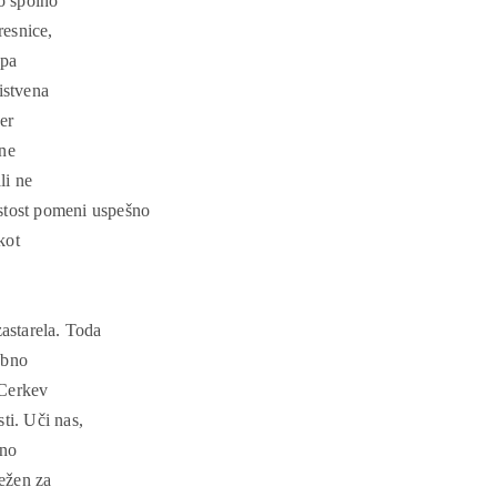
no spolno
resnice,
 pa
istvena
er
ine
li ne
stost pomeni uspešno
kot
zastarela. Toda
ubno
 Cerkev
ti. Uči nas,
lno
ležen za