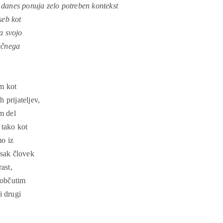
danes ponuja zelo potreben kontekst
seb kot
a svojo
večnega
em kot
 prijateljev,
m del
 tako kot
mo iz
Vsak človek
ast,
 občutim
i drugi