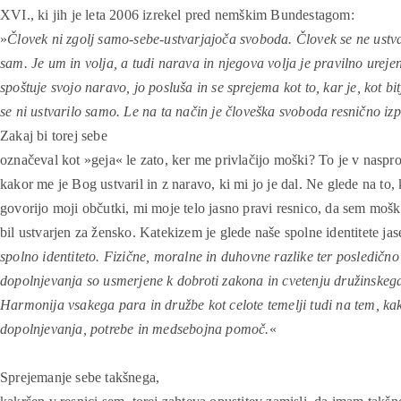
XVI., ki jih je leta 2006 izrekel pred nemškim Bundestagom:
»
Človek ni zgolj samo-sebe-ustvarjajoča svoboda. Človek se ne ustv
sam. Je um in volja, a tudi narava in njegova volja je pravilno ureje
spoštuje svojo naravo, jo posluša in se sprejema kot to, kar je, kot bitj
se ni ustvarilo samo. Le na ta način je človeška svoboda resnično iz
Zakaj bi torej sebe
označeval kot »geja« le zato, ker me privlačijo moški? To je v naspro
kakor me je Bog ustvaril in z naravo, ki mi jo je dal. Ne glede na to, 
govorijo moji občutki, mi moje telo jasno pravi resnico, da sem moški
bil ustvarjen za žensko. Katekizem je glede naše spolne identitete jas
spolno identiteto. Fizične, moralne in duhovne razlike ter posledično
dopolnjevanja so usmerjene k dobroti zakona in cvetenju družinskega 
Harmonija vsakega para in družbe kot celote temelji tudi na tem, kak
dopolnjevanja, potrebe in medsebojna pomoč.
«
Sprejemanje sebe takšnega,