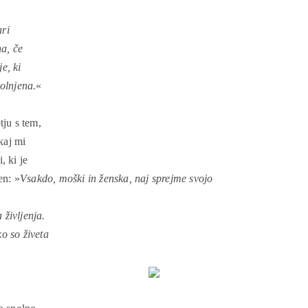
ari
na, če
e, ki
polnjena.
«
tju s tem,
kaj mi
, ki je
en: »
Vsakdo, moški in ženska, naj sprejme svojo
življenja.
o so živeta