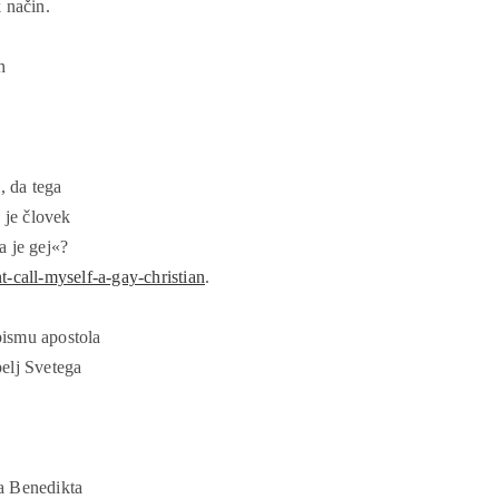
k način.
h
, da tega
 je človek
a je gej«?
-call-myself-a-gay-christian
.
pismu apostola
elj Svetega
a Benedikta