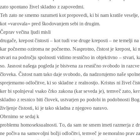
zato spontano živel skladno z zapovedmi.
Teh zato ne smemo razumeti kot prepovedi, ki bi nam kratile veselje
kot »varovala« pred škodovanjem sebi in drugim.
Čeprav večina ljudi misli
drugače, krepost čistosti – kot tudi vse druge kreposti – ne temelji na
kar počnemo oziroma ne počnemo. Nasprotno, čistost je krepost, ki n
stvari na področju spolnosti vidimo resnično in objektivno – stvari, 
so. Jasnost našega pogleda je bistvena za resnično svobodo in razcv
človeka. Čistost nam tako daje svobodo, da nadzorujemo naše spolne 
sprejemamo odločitve, ki so skladne z realnostjo. Kristus ni živel čist
ker bi spolnjeval vsako črko zakona (kar seveda je), temveč zato, ker 
skladno z resnico biti človek, ustvarjen po podobi in podobnosti Bog
življenje čistosti, ki je tako skladna z njegovo naravo.
Obrnimo se sedaj k
problemu homoseksualnosti. To, da sam ne smem imeti razmerja z 
ne počiva na samovoljni božji odločitvi, temveč je nemoralno prav za