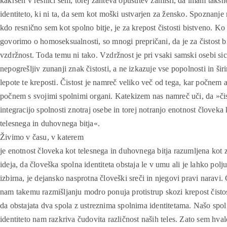
kakršen v resnici sem, torej zahteva opustitev zamisli, da imam takš
identiteto, ki ni ta, da sem kot moški ustvarjen za žensko. Spoznanje 
kdo resnično sem kot spolno bitje, je za krepost čistosti bistveno. Ko
govorimo o homoseksualnosti, so mnogi prepričani, da je za čistost b
vzdržnost. Toda temu ni tako. Vzdržnost je pri vsaki samski osebi sic
nepogrešljiv zunanji znak čistosti, a ne izkazuje vse popolnosti in šir
lepote te kreposti. Čistost je namreč veliko več od tega, kar počnem a
počnem s svojimi spolnimi organi. Katekizem nas namreč uči, da »či
integracijo spolnosti znotraj osebe in torej notranjo enotnost človeka 
telesnega in duhovnega bitja«.
Živimo v času, v katerem
je enotnost človeka kot telesnega in duhovnega bitja razumljena kot 
ideja, da človeška spolna identiteta obstaja le v umu ali je lahko polj
izbirna, je dejansko nasprotna človeški sreči in njegovi pravi naravi.
nam takemu razmišljanju modro ponuja protistrup skozi krepost čistos
da obstajata dva spola z ustreznima spolnima identitetama. Našo spo
identiteto nam razkriva čudovita različnost naših teles. Zato sem hva