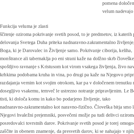
pomena določenih
velum nadevajo 
Funkcija veluma je zlasti
ščitenje oziroma pokrivanje svetih posod, to je predmetov, iz katerih
delovanja Svetega Duha priteka nadnaravno-zakramentalno življenje,
Boga, ki je Darovalec in Življenje samo. Pokrivanje ciborija, keliha,
monštrance ali tabernaklja po eni strani kaže na dolžno skrb človešk
spoštljivo ravnanje s Kristusom kot virom vsakega življenja, živo n
krhkima podobama kruha in vina, po drugi pa kaže na Njegovo pripr
razdajanja vernim kot svojim otrokom, kar pa v določenem trenutku 
dosegljivo vsakemu, temveč le ustrezno notranje pripravljenim. Le 
tisti, ki določa komu in kako bo podarjeno življenje, tako
nadnaravno-zakramentalno kot naravno-fizično. Človeška bitja smo l
Njegovi hvaležni prejemniki, posvečeni možje pa tudi delivci ozirom
posredovalci tovrstnih darov. Pokrivanje svetih posod je torej omogo
zaščite in obenem znamenje, da presvetih darov, ki se nahajajo v nj