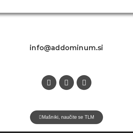
Kontakt:
info@addominum.si
Mašniki, naučite se TLM