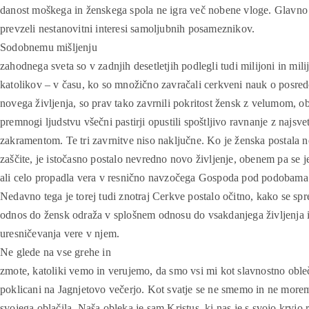
danost moškega in ženskega spola ne igra več nobene vloge. Glavno
prevzeli nestanovitni interesi samoljubnih posameznikov.
Sodobnemu mišljenju
zahodnega sveta so v zadnjih desetletjih podlegli tudi milijoni in mili
katolikov – v času, ko so množično zavračali cerkveni nauk o posre
novega življenja, so prav tako zavrnili pokritost žensk z velumom, 
premnogi ljudstvu všečni pastirji opustili spoštljivo ravnanje z najsve
zakramentom. Te tri zavrnitve niso naključne. Ko je ženska postala 
zaščite, je istočasno postalo nevredno novo življenje, obenem pa se j
ali celo propadla vera v resnično navzočega Gospoda pod podobama 
Nedavno tega je torej tudi znotraj Cerkve postalo očitno, kako se sp
odnos do žensk odraža v splošnem odnosu do vsakdanjega življenja 
uresničevanja vere v njem.
Ne glede na vse grehe in
zmote, katoliki vemo in verujemo, da smo vsi mi kot slavnostno obleč
poklicani na Jagnjetovo večerjo. Kot svatje se ne smemo in ne more
svojega oblačila. Naša obleka je sam Kristus, ki nas je s svojo krvjo r