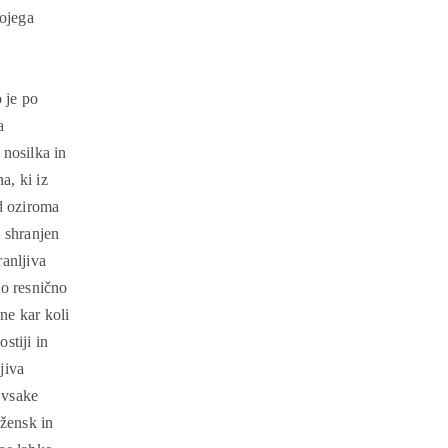
vojega
 je po
a
 nosilka in
a, ki iz
ad oziroma
, shranjen
anljiva
to resnično
ne kar koli
stiji in
jiva
 vsake
 žensk in