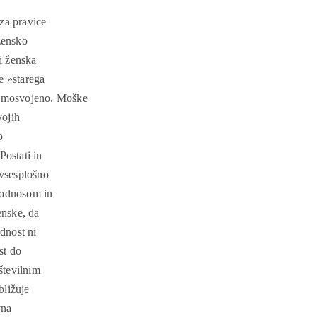
za pravice
 žensko
si ženska
e »starega
osamosvojeno. Moške
vojih
o
Postati in
 vsesplošno
 odnosom in
enske, da
odnost ni
st do
številnim
bližuje
vna