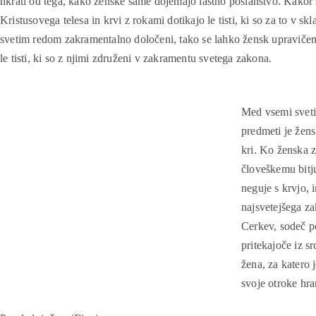
hkrati od tega, kako ženske same dojemajo lastno poslanstvo. Kakor 
Kristusovega telesa in krvi z rokami dotikajo le tisti, ki so za to v skl
svetim redom zakramentalno določeni, tako se lahko žensk upraviče
le tisti, ki so z njimi združeni v zakramentu svetega zakona.
Med vsemi svet
predmeti je žens
kri. Ko ženska z
človeškemu bitju
neguje s krvjo, 
najsvetejšega z
Cerkev, sodeč po
pritekajoče iz s
žena, za katero 
svoje otroke hra