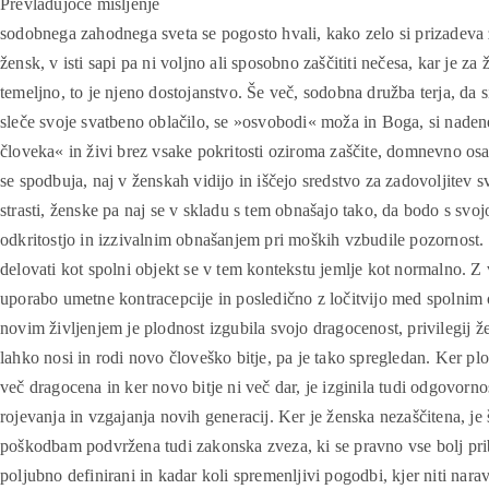
Prevladujoče mišljenje
sodobnega zahodnega sveta se pogosto hvali, kako zelo si prizadeva 
žensk, v isti sapi pa ni voljno ali sposobno zaščititi nečesa, kar je za
temeljno, to je njeno dostojanstvo. Še več, sodobna družba terja, da 
sleče svoje svatbeno oblačilo, se »osvobodi« moža in Boga, si naden
človeka« in živi brez vsake pokritosti oziroma zaščite, domnevno 
se spodbuja, naj v ženskah vidijo in iščejo sredstvo za zadovoljitev s
strasti, ženske pa naj se v skladu s tem obnašajo tako, da bodo s svoj
odkritostjo in izzivalnim obnašanjem pri moških vzbudile pozornost. 
delovati kot spolni objekt se v tem kontekstu jemlje kot normalno. Z
uporabo umetne kontracepcije in posledično z ločitvijo med spolnim
novim življenjem je plodnost izgubila svojo dragocenost, privilegij ž
lahko nosi in rodi novo človeško bitje, pa je tako spregledan. Ker pl
več dragocena in ker novo bitje ni več dar, je izginila tudi odgovorno
rojevanja in vzgajanja novih generacij. Ker je ženska nezaščitena, je 
poškodbam podvržena tudi zakonska zveza, ki se pravno vse bolj pri
poljubno definirani in kadar koli spremenljivi pogodbi, kjer niti nara