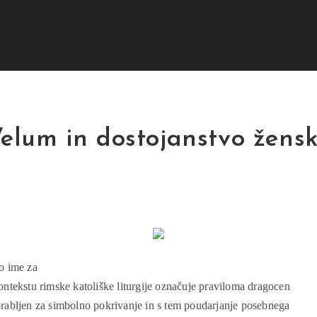
elum in dostojanstvo žens
o ime za
ontekstu rimske katoliške liturgije označuje praviloma dragocen
orabljen za simbolno pokrivanje in s tem poudarjanje posebnega