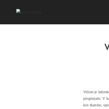
V
Velum je latinsk
pregrinjalo. V k
kos tkanine, up