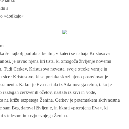
se lahko
adu s
no »dotikajo«
imi
ka še najbolj podobna kelihu, v kateri se nahaja Kristusova
anosi, je ravno njena kri tista, ki omogoča življenje novemu
. Tudi Cerkev, Kristusova nevesta, svoje otroke varuje in
in sicer Kristusovo, ki se pretaka skozi njeno posredovanje
akramenta. Kakor je Eva nastala iz Adamovega rebra, tako je
 razlagah cerkvenih očetov, nastala iz krvi in vode,
rca na križu razpetega Ženina. Cerkev je potemtakem skrivnostna
je sam Bog daroval življenje, in hkrati »prerojena Eva«, ki
ni s telesom in krvjo svojega Ženina.