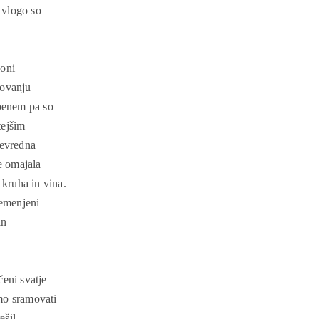
 vlogo so
joni
dovanju
obenem pa so
tejšim
nevredna
e omajala
kruha in vina.
remenjeni
in
eni svatje
mo sramovati
ešil