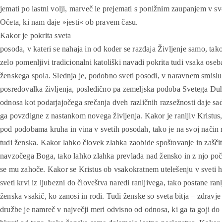
jemati po lastni volji, marveč le prejemati s ponižnim zaupanjem v s
Očeta, ki nam daje »jesti« ob pravem času.
Kakor je pokrita sveta
posoda, v kateri se nahaja in od koder se razdaja Življenje samo, tako
zelo pomenljivi tradicionalni katoliški navadi pokrita tudi vsaka oseb
ženskega spola. Slednja je, podobno sveti posodi, v naravnem smislu
posredovalka življenja, posledično pa zemeljska podoba Svetega Duh
odnosa kot podarjajočega srečanja dveh različnih razsežnosti daje s
ga povzdigne z nastankom novega življenja. Kakor je ranljiv Kristus
pod podobama kruha in vina v svetih posodah, tako je na svoj način r
tudi ženska. Kakor lahko človek zlahka zaobide spoštovanje in zašči
navzočega Boga, tako lahko zlahka prevlada nad žensko in z njo poč
se mu zahoče. Kakor se Kristus ob vsakokratnem utelešenju v sveti ho
sveti krvi iz ljubezni do človeštva naredi ranljivega, tako postane ranl
ženska vsakič, ko zanosi in rodi. Tudi ženske so sveta bitja – zdravje
družbe je namreč v največji meri odvisno od odnosa, ki ga ta goji do