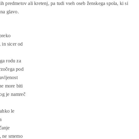
 predmetov ali kretenj, pa tudi vseh oseb ženskega spola, ki si
na glavo.
 preko
 in sicer od
ega rodu za
avzočega pod
avljenost
ne more biti
Bog je namreč
ahko le
a
čanje
ih, ne smemo