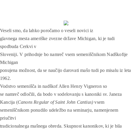
Veseli smo, da lahko poročamo o veseli novici iz
glavnega mesta ameriške zvezne države Michigan, ki je tudi
spodbuda Cerkvi v
Sloveniji. V prihodnje bo namreč vsem semeniščnikom Nadškofije
Michigan
ponujena možnost, da se naučijo darovati mašo tudi po misalu iz leta
1962.
Vodstvo semenišča in nadškof Allen Henry Vigneron so
se namreč odločili, da bodo v sodelovanju s kanoniki sv. Janeza
Kancija (
Canons Regular of Saint John Cantius)
vsem
semeniščnikom ponudilo udeležbo na seminarju, namenjenem
priučitvi
tradicionalnega mašnega obreda. Skupnost kanonikov, ki je bila