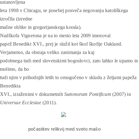
ustanovljena
leta 1998 v Chicagu, se posebej posveča negovanju katoliškega
izročila (izredne
mašne oblike in gregorijanskega korala).
Nadškofa Vignerona je na to mesto leta 2009 imenoval
papež Benedikt XVI., prej je služil kot škof škofije Oakland.
Verjamemo, da obstaja veliko zanimanja za kaj
podobnega tudi med slovenskimi bogoslovci, zato lahko le upamo in
molimo, da bo
tudi njim v prihodnjih letih to omogočeno v skladu z željami papeža
Benedikta
XVI., izraženimi
v dokumetnih
Summorum Pontificum
(2007)
in
Universae Ecclesiae
(2011).
počastitev relikvij med sveto mašo